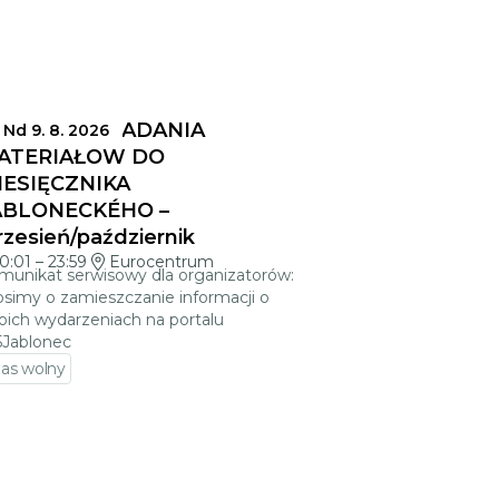
ERMINY SKŁADANIA
Nd 9. 8. 2026
ATERIAŁÓW DO
IESIĘCZNIKA
ABLONECKÉHO –
zesień/październik
0:01
–
23:59
Eurocentrum
munikat serwisowy dla organizatorów:
osimy o zamieszczanie informacji o
oich wydarzeniach na portalu
5Jablonec
as wolny
zejdź do szczegółów wydarzenia