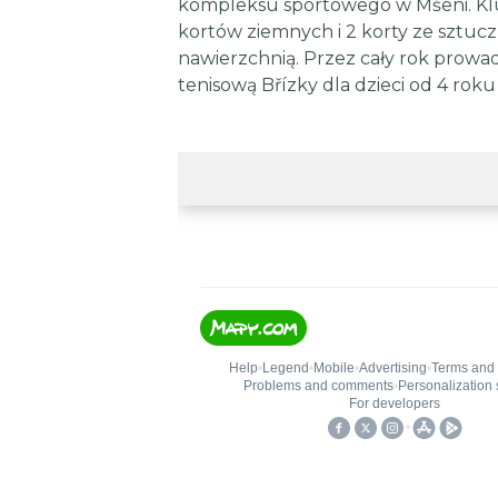
kompleksu sportowego w Mšeni. Klu
kortów ziemnych i 2 korty ze sztuc
nawierzchnią. Przez cały rok prowa
tenisową Břízky dla dzieci od 4 roku 