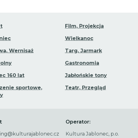
t
Film, Projekcja
aniec
Wielkanoc
a, Wernisaż
Targ, Jarmark
olny
Gastronomia
ec 160 lat
Jabłońskie tony
enie sportowe,
Teatr, Przegląd
y
t
Operator:
ing@kulturajablonec.cz
Kultura Jablonec, p.o.