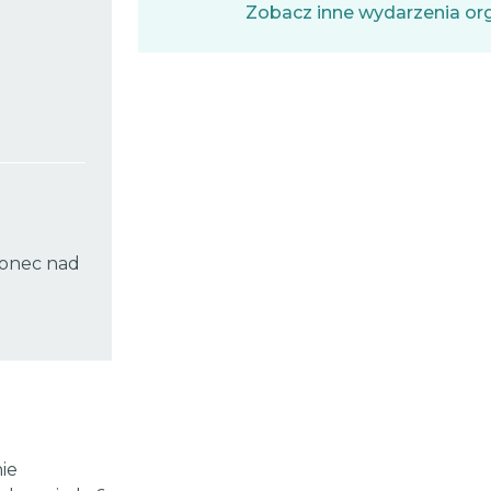
Zobacz inne wydarzenia or
lonec nad
ie