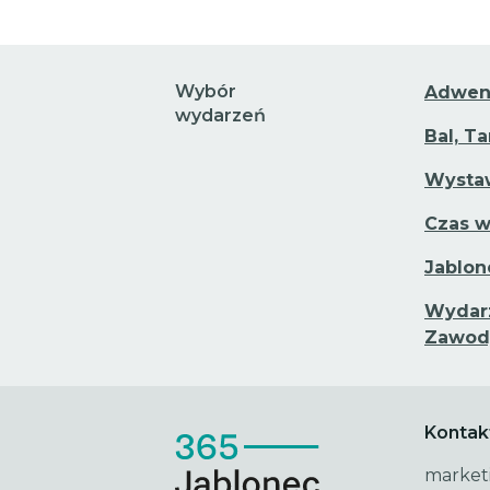
Wybór
Adwen
wydarzeń
Bal, T
Wystaw
Czas w
Jablon
Wydarz
Zawod
Kontak
market