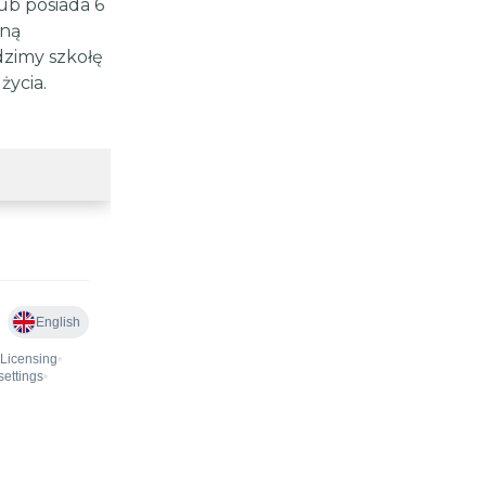
b posiada 6
zną
dzimy szkołę
życia.