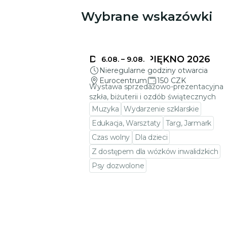
Wybrane wskazówki
Może Cię zainteresować
DELIKATNE PIĘKNO 2026
6.08.
–
9.08.
Nieregularne godziny otwarcia
Eurocentrum
150 CZK
Wystawa sprzedażowo-prezentacyjna
szkła, biżuterii i ozdób świątecznych
Muzyka
Wydarzenie szklarskie
Edukacja, Warsztaty
Targ, Jarmark
Czas wolny
Dla dzieci
Z dostępem dla wózków inwalidzkich
Psy dozwolone
Przejdź do szczegółów wydarzeni