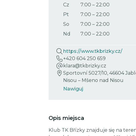
Cz
7:00
–
22:00
Pt
7:00
–
22:00
So
7:00
–
22:00
Nd
7:00
–
22:00
https://www.tkbrizky.cz/
+420 604 250 659
klara@tkbrizky.cz
Sportovní 5027/10, 46604 Jab
Nisou – Mšeno nad Nisou
Nawiguj
Opis miejsca
Klub TK Břízky znajduje się na teren