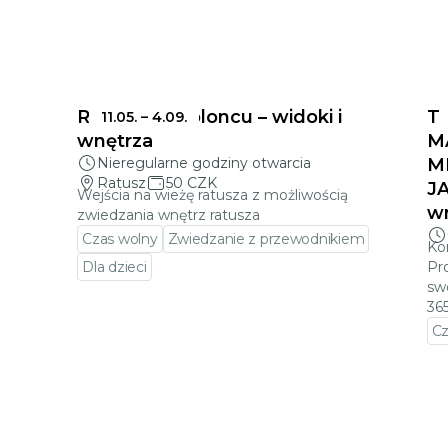
Ratusz w Jabloncu – widoki i
T
11.05.
–
4.09.
wnętrza
M
Nieregularne godziny otwarcia
M
Ratusz
50 CZK
J
Wejścia na wieżę ratusza z możliwością
wr
zwiedzania wnętrz ratusza
Czas wolny
Zwiedzanie z przewodnikiem
Ko
Dla dzieci
Pr
sw
Przejdź do szczegółów wydarzenia
36
Cz
a
Pr