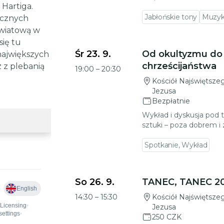
Hartiga.
Jabłońskie tony
Muzy
ocznych
światową w
Przejdź do szczegółów wydarzenia
się tu
Śr 23. 9.
Od okultyzmu do
największych
chrześcijaństwa
z z plebanią
19:00
–
20:30
Kościół Najświętsze
Jezusa
Bezpłatnie
Wykład i dyskusja pod
sztuki – poza dobrem i
Spotkanie, Wykład
Przejdź do szczegółów wydarzenia
So 26. 9.
TANEC, TANEC 202
14:30
–
15:30
Kościół Najświętsze
Jezusa
250 CZK