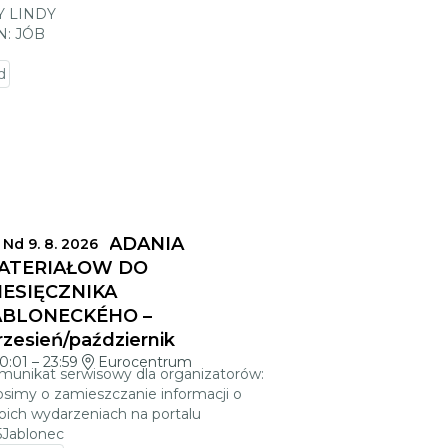
 LINDY
N: JÓB
d
ERMINY SKŁADANIA
Nd 9. 8. 2026
ATERIAŁÓW DO
IESIĘCZNIKA
ABLONECKÉHO –
zesień/październik
0:01
–
23:59
Eurocentrum
munikat serwisowy dla organizatorów:
osimy o zamieszczanie informacji o
oich wydarzeniach na portalu
5Jablonec