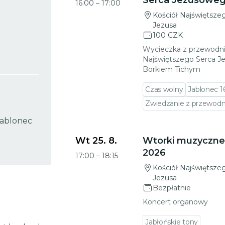
Serca Jezusowe
16:00
–
17:00
Kościół Najświętsze
Jezusa
100 CZK
Wycieczka z przewodni
Najświętszego Serca 
Borkiem Tichym
Czas wolny
Jablonec 16
Zwiedzanie z przewod
Jablonec
Przejdź do szczegółów wydarzenia
Wt 25. 8.
Wtorki muzyczne
2026
17:00
–
18:15
Kościół Najświętsze
Jezusa
Bezpłatnie
Koncert organowy
Jabłońskie tony