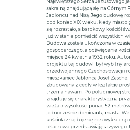
Najświętszego Serca Jezusowego j
sakralną znajdującą się na Górnym
Jabloncu nad Nisą. Jego budowę r
pod koniec XIX wieku, kiedy miasto
się rozrastało, a barokowy kościół św
już w stanie pomieścić wszystkich w
Budowa została ukończona w czasi
gospodarczego, a poświęcenie kości
miejsce 24 kwietnia 1932 roku. Aut
projektu tej budowli był wybitny ar
przedwojennego Czechosłowacji i r
mieszkaniec Jablonca Josef Zasche. K
zbudowany z cegły w kształcie pros
trzema nawami. Po południowej stro
znajduje się charakterystyczna pry
wieża o wysokości ponad 52 metrów, 
jednocześnie dominantą miasta. W
kościoła znajduje się niezwykła brą
ołtarzowa przedstawiająca żywego 