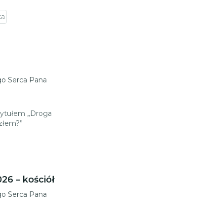
ka
go Serca Pana
 tytułem „Droga
 złem?”
6 – kościół
go Serca Pana