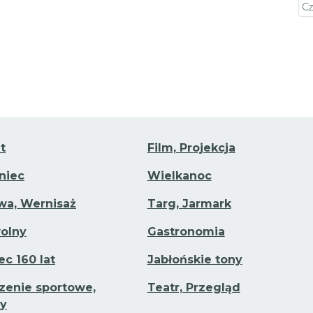
Cz
a
Pr
t
Film, Projekcja
aniec
Wielkanoc
a, Wernisaż
Targ, Jarmark
olny
Gastronomia
ec 160 lat
Jabłońskie tony
enie sportowe,
Teatr, Przegląd
y