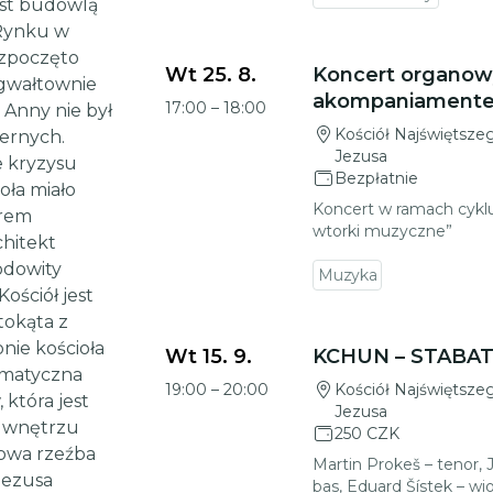
est budowlą
 Rynku w
Przejdź do szczegółów wydarzenia
ozpoczęto
Wt 25. 8.
Koncert organow
 gwałtownie
akompaniamente
17:00
–
18:00
. Anny nie był
Kościół Najświętsze
iernych.
Jezusa
e kryzysu
Bezpłatnie
oła miało
Koncert w ramach cykl
orem
wtorki muzyczne”
chitekt
odowity
Muzyka
ościół jest
tokąta z
Przejdź do szczegółów wydarzenia
nie kościoła
Wt 15. 9.
KCHUN – STABA
zmatyczna
19:00
–
20:00
Kościół Najświętsze
która jest
Jezusa
e wnętrzu
250 CZK
zowa rzeźba
Martin Prokeš – tenor, 
Jezusa
bas, Eduard Šístek – wi