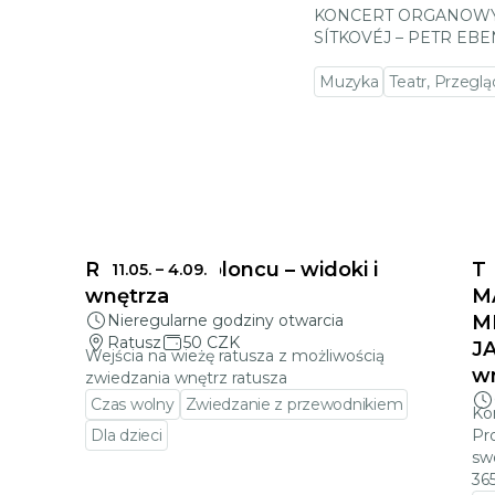
KONCERT ORGANOWY
SÍTKOVÉJ – PETR EBE
Muzyka
Teatr, Przeglą
Ratusz w Jabloncu – widoki i
T
11.05.
–
4.09.
wnętrza
M
Nieregularne godziny otwarcia
M
Ratusz
50 CZK
J
Wejścia na wieżę ratusza z możliwością
wr
zwiedzania wnętrz ratusza
Czas wolny
Zwiedzanie z przewodnikiem
Ko
Dla dzieci
Pr
sw
Przejdź do szczegółów wydarzenia
36