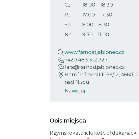
Cz
18:00
–
18:30
Pt
17:00
–
17:30
So
8:00
–
8:30
Nd
9:30
–
11:00
www.farnostjablonec.cz
+420 483 312 327
fara@farnostjablonec.cz
Horní náměstí 1056/12, 46601 
nad Nisou
Nawiguj
Opis miejsca
Rzymskokatolicki kościół dekanacki