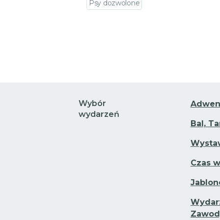
Psy dozwolone
Przejdź do szczegółów wydarzeni
Wybór
Adwen
wydarzeń
Bal, T
Wystaw
Czas w
Jablon
Wydarz
Zawod