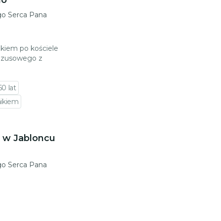
go
go Serca Pana
kiem po kościele
Jezusowego z
0 lat
nikiem
 w Jabloncu
go Serca Pana