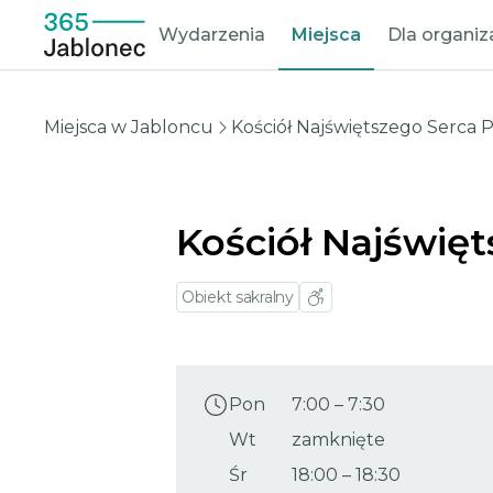
Wydarzenia
Miejsca
Dla organi
Miejsca w Jabloncu
Kościół Najświętszego Serca 
Kościół Najświę
Obiekt sakralny
Pon
7:00
–
7:30
Wt
zamknięte
Śr
18:00
–
18:30