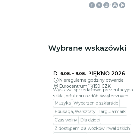
Wybrane wskazówki
Może Cię zainteresować
DELIKATNE PIĘKNO 2026
6.08.
–
9.08.
Nieregularne godziny otwarcia
Eurocentrum
150 CZK
Wystawa sprzedażowo-prezentacyjna
szkła, biżuterii i ozdób świątecznych
Muzyka
Wydarzenie szklarskie
Edukacja, Warsztaty
Targ, Jarmark
Czas wolny
Dla dzieci
Z dostępem dla wózków inwalidzkich