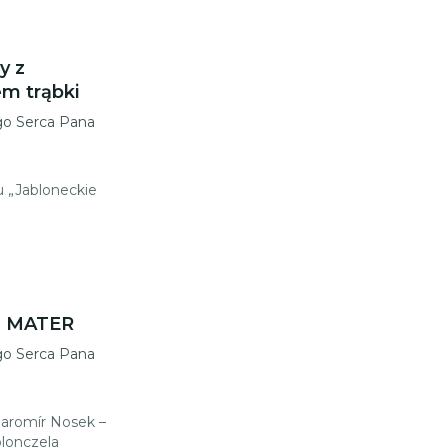
y z
m trąbki
go Serca Pana
u „Jabloneckie
T MATER
go Serca Pana
Jaromír Nosek –
olonczela