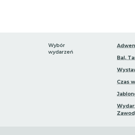
Wybór
Adwen
wydarzeń
Bal, T
Wystaw
Czas w
Jablon
Wydarz
Zawod