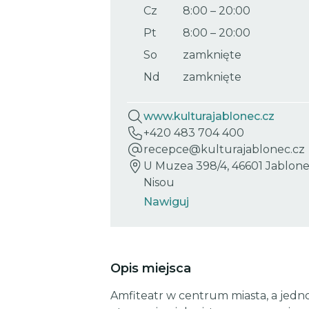
Cz
8:00
–
20:00
Pt
8:00
–
20:00
So
zamknięte
Nd
zamknięte
www.kulturajablonec.cz
+420 483 704 400
recepce@kulturajablonec.cz
U Muzea 398/4, 46601 Jablon
Nisou
Nawiguj
Opis miejsca
Amfiteatr w centrum miasta, a jedn