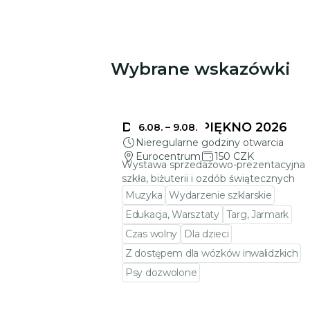
Wybrane wskazówki
Może Cię zainteresować
DELIKATNE PIĘKNO 2026
6.08.
–
9.08.
Nieregularne godziny otwarcia
Eurocentrum
150 CZK
Wystawa sprzedażowo-prezentacyjna
szkła, biżuterii i ozdób świątecznych
Muzyka
Wydarzenie szklarskie
Edukacja, Warsztaty
Targ, Jarmark
Czas wolny
Dla dzieci
Z dostępem dla wózków inwalidzkich
Psy dozwolone
Przejdź do szczegółów wydarzeni