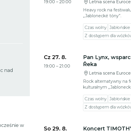
19:00
–
20:00
Letnia scena Euroce
Heavy rock na festiwal
„Jablonecké tóny”.
Czas wolny
Jabłońskie
Z dostępem dla wózków
Przejdź do szczegółów wydarzenia
Cz 27. 8.
Pan Lynx, wsparc
Řeka
19:00
–
21:00
ec nad
Letnia scena Euroce
Rock alternatywny na f
kulturalnym „Jabloneck
Czas wolny
Jabłońskie
Z dostępem dla wózków
Przejdź do szczegółów wydarzenia
ocześnie w
So 29. 8.
Koncert TIMOTH