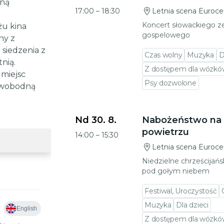
mną
17:00
–
18:30
Letnia scena Euroce
Koncert słowackiego z
żu kina
gospelowego
ny z
 siedzenia z
Czas wolny
Muzyka
D
nią.
Z dostępem dla wózków
 miejsc
Psy dozwolone
 swobodną
Przejdź do szczegółów wydarzenia
Nd 30. 8.
Nabożeństwo na
powietrzu
14:00
–
15:30
Letnia scena Euroce
Niedzielne chrześcijań
pod gołym niebem
Festiwal, Uroczystość
Muzyka
Dla dzieci
Z dostępem dla wózków