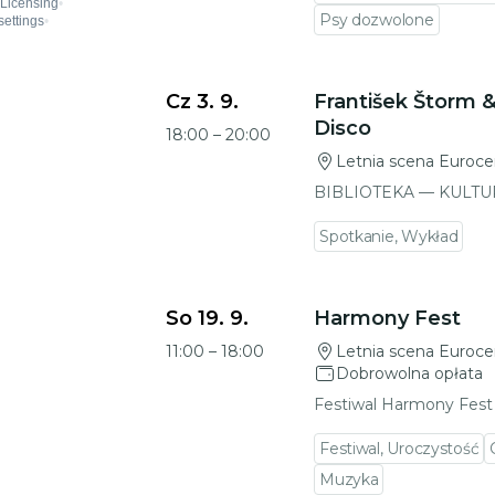
Psy dozwolone
Przejdź do szczegółów wydarzenia
Cz 3. 9.
František Štorm 
Disco
18:00
–
20:00
Letnia scena Euroce
BIBLIOTEKA — KULTU
Spotkanie, Wykład
Przejdź do szczegółów wydarzenia
So 19. 9.
Harmony Fest
11:00
–
18:00
Letnia scena Euroce
Dobrowolna opłata
Festiwal Harmony Fest
Festiwal, Uroczystość
Muzyka