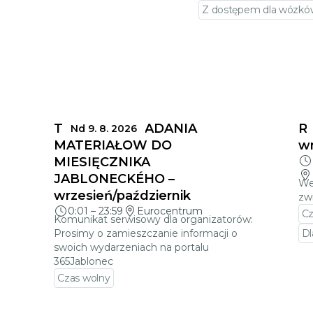
Z dostępem dla wózków
TERMINY SKŁADANIA
Ra
Nd 9. 8. 2026
MATERIAŁÓW DO
w
MIESIĘCZNIKA
JABLONECKÉHO –
We
wrzesień/październik
zw
0:01
–
23:59
Eurocentrum
Cz
Komunikat serwisowy dla organizatorów:
Prosimy o zamieszczanie informacji o
Dl
swoich wydarzeniach na portalu
Pr
365Jablonec
Czas wolny
a
Przejdź do szczegółów wydarzenia