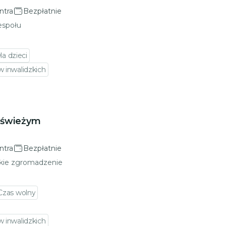
ntra
Bezpłatnie
espołu
la dzieci
 inwalidzkich
 świeżym
ntra
Bezpłatnie
skie zgromadzenie
Czas wolny
 inwalidzkich