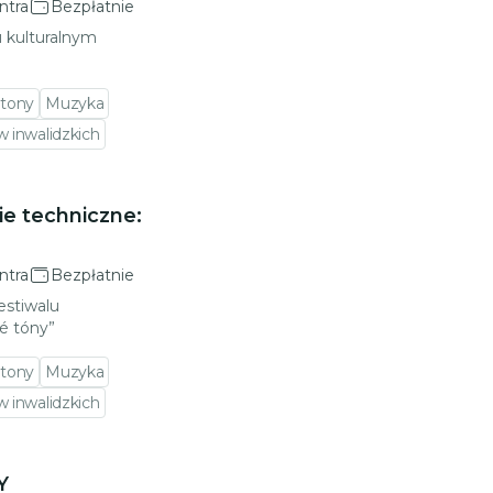
ntra
Bezpłatnie
u kulturalnym
 tony
Muzyka
 inwalidzkich
ie techniczne:
ntra
Bezpłatnie
estiwalu
é tóny”
 tony
Muzyka
 inwalidzkich
Y