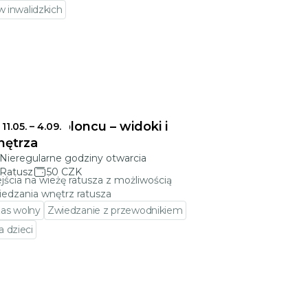
 inwalidzkich
tusz w Jabloncu – widoki i
11.05.
–
4.09.
nętrza
Nieregularne godziny otwarcia
Ratusz
50 CZK
jścia na wieżę ratusza z możliwością
iedzania wnętrz ratusza
as wolny
Zwiedzanie z przewodnikiem
a dzieci
zejdź do szczegółów wydarzenia