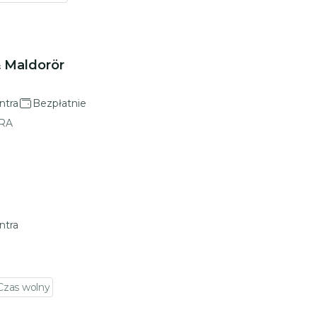
& Maldorör
ntra
Bezpłatnie
RA
ntra
Czas wolny