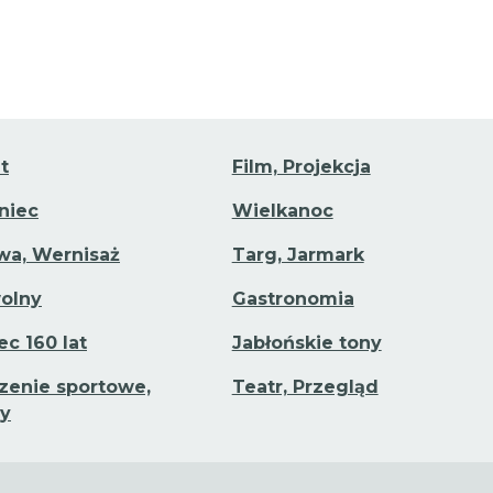
t
Film, Projekcja
aniec
Wielkanoc
a, Wernisaż
Targ, Jarmark
olny
Gastronomia
ec 160 lat
Jabłońskie tony
enie sportowe,
Teatr, Przegląd
y