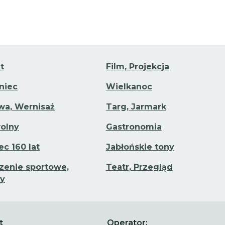
t
Film, Projekcja
aniec
Wielkanoc
a, Wernisaż
Targ, Jarmark
olny
Gastronomia
ec 160 lat
Jabłońskie tony
enie sportowe,
Teatr, Przegląd
y
t
Operator: