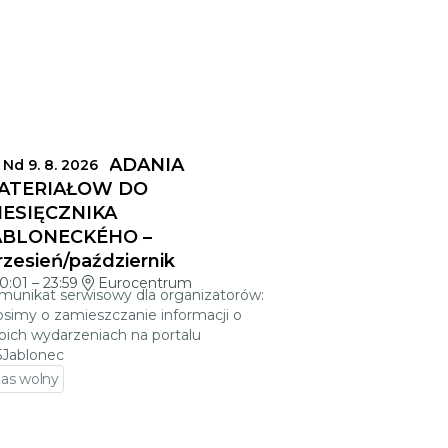
ERMINY SKŁADANIA
Nd 9. 8. 2026
ATERIAŁÓW DO
IESIĘCZNIKA
ABLONECKÉHO –
zesień/październik
0:01
–
23:59
Eurocentrum
munikat serwisowy dla organizatorów:
osimy o zamieszczanie informacji o
oich wydarzeniach na portalu
5Jablonec
as wolny
zejdź do szczegółów wydarzenia