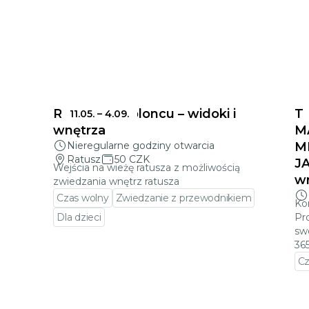
Ratusz w Jabloncu – widoki i
T
11.05.
–
4.09.
wnętrza
M
Nieregularne godziny otwarcia
M
Ratusz
50 CZK
J
Wejścia na wieżę ratusza z możliwością
wr
zwiedzania wnętrz ratusza
Czas wolny
Zwiedzanie z przewodnikiem
Ko
Dla dzieci
Pr
sw
Przejdź do szczegółów wydarzenia
36
Cz
a
Pr