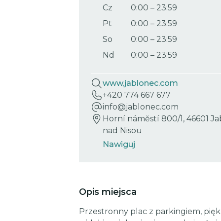
Cz
0:00
–
23:59
Pt
0:00
–
23:59
So
0:00
–
23:59
Nd
0:00
–
23:59
www.jablonec.com
+420 774 667 677
info@jablonec.com
Horní náměstí 800/1, 46601 J
nad Nisou
Nawiguj
Opis miejsca
Przestronny plac z parkingiem, pi