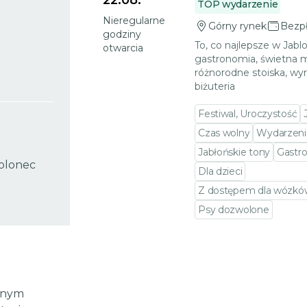
22.08.
TOP wydarzenie
Nieregularne
Górny rynek
Bezpł
godziny
To, co najlepsze w Jab
otwarcia
gastronomia, świetna 
różnorodne stoiska, wyr
biżuteria
Festiwal, Uroczystość
Czas wolny
Wydarzenie
Jabłońskie tony
Gastr
ablonec
Dla dzieci
Z dostępem dla wózków
Psy dozwolone
ęknym