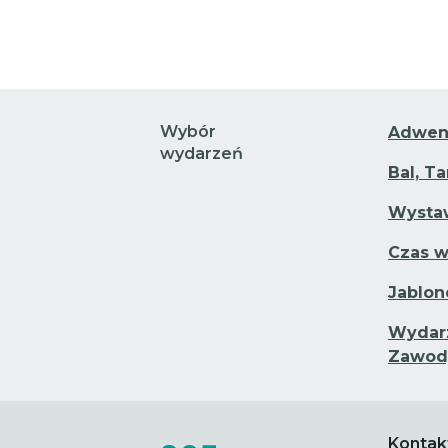
Wybór
Adwen
wydarzeń
Bal, T
Wystaw
Czas w
Jablon
Wydarz
Zawod
Kontak