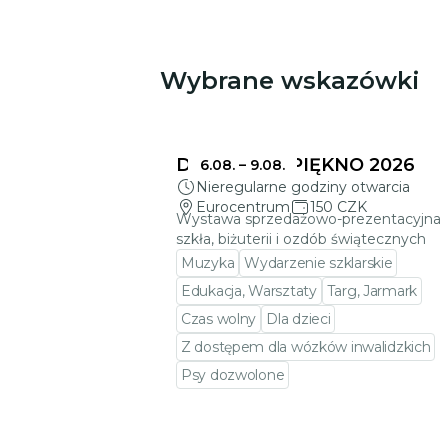
Wybrane wskazówki
Może Cię zainteresować
DELIKATNE PIĘKNO 2026
6.08.
–
9.08.
Nieregularne godziny otwarcia
Eurocentrum
150 CZK
Wystawa sprzedażowo-prezentacyjna
szkła, biżuterii i ozdób świątecznych
Muzyka
Wydarzenie szklarskie
Edukacja, Warsztaty
Targ, Jarmark
Czas wolny
Dla dzieci
Z dostępem dla wózków inwalidzkich
Psy dozwolone
Przejdź do szczegółów wydarzeni