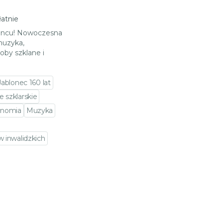
atnie
loncu! Nowoczesna
muzyka,
oby szklane i
Jablonec 160 lat
 szklarskie
onomia
Muzyka
 inwalidzkich