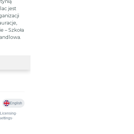
tynią
ac jest
anizacji
auracje,
ie – Szkoła
andlowa.