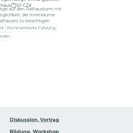
thaus
50 CZK
iege auf den Rathausturm mit
öglichkeit, die Innenräume
athauses zu besichtigen
eit
Kommentierte Führung
inder
en Veranstaltungsdetails gehen
Diskussion, Vortrag
Bildung, Workshop