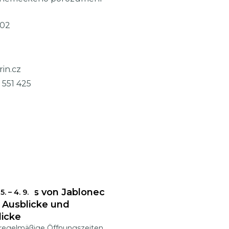
02
in.cz
 551 425
Rathaus von Jablonec
 5.
–
4. 9.
r Ausblicke und
licke
regelmäßige Öffnungszeiten