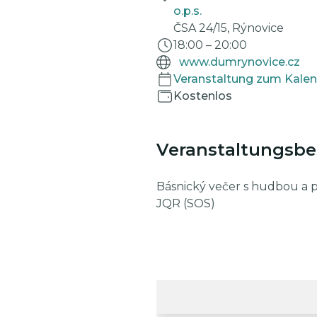
o.p.s.
ČSA 24/15, Rýnovice
18:00
–
20:00
www.dumrynovice.cz
Veranstaltung zum Kalen
Kostenlos
Veranstaltungsb
Básnický večer s hudbou a p
JQR (SOS)