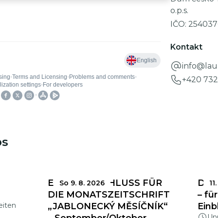
o.p.s.
IČO:
254037
Kontakt
info@laur
+420 732
ps
EINSENDESCHLUSS FÜR
Das 
So 9. 8. 2026
11.
DIE MONATSZEITSCHRIFT
– fü
eiten
„JABLONECKÝ MĚSÍČNÍK“
Einb
Un