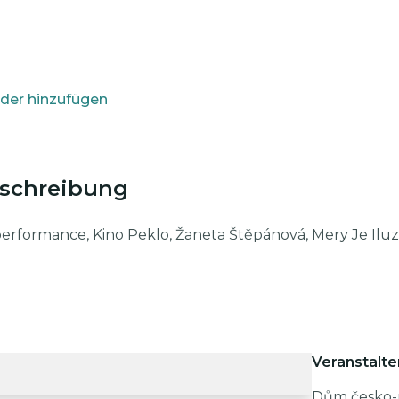
der hinzufügen
eschreibung
erformance, Kino Peklo, Žaneta Štěpánová, Mery Je Iluz
Veranstalte
Dům česko