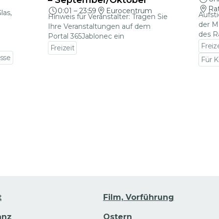
– September/Oktober
Ra
0:01
–
23:59
Eurocentrum
las,
Aufst
Hinweis für Veranstalter: Tragen Sie
der M
Ihre Veranstaltungen auf dem
des R
Portal 365Jablonec ein
Freiz
Freizeit
sse
Zu den Veranstaltungsdetails gehen
Für K
Zu d
ails gehen
t
Film, Vorführung
anz
Ostern