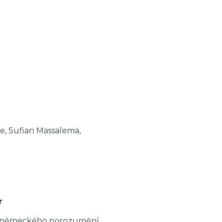
e, Sufian Massalema,
r
-německého porozumění