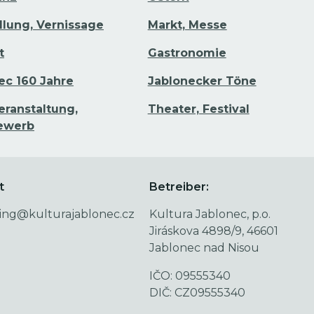
llung, Vernissage
Markt, Messe
t
Gastronomie
ec 160 Jahre
Jablonecker Töne
eranstaltung,
Theater, Festival
ewerb
t
Betreiber:
ing@kulturajablonec.cz
Kultura Jablonec, p.o.
Jiráskova 4898/9, 46601
Jablonec nad Nisou
IČO: 09555340
DIČ: CZ09555340