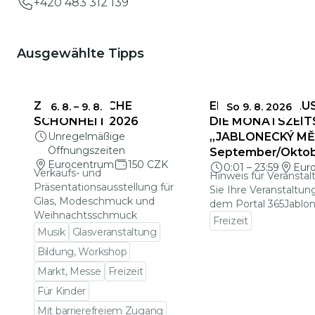
+420 483 312 139
Ausgewählte Tipps
ZERBRECHLICHE
EINSENDESCHLUS
6. 8.
–
9. 8.
So 9. 8. 2026
SCHÖNHEIT 2026
DIE MONATSZEIT
Unregelmäßige
„JABLONECKÝ MĚS
Öffnungszeiten
September/Okto
Eurocentrum
150 CZK
0:01
–
23:59
Eur
Verkaufs- und
Hinweis für Veranstal
Präsentationsausstellung für
Sie Ihre Veranstaltun
Glas, Modeschmuck und
dem Portal 365Jablon
Weihnachtsschmuck
Freizeit
Musik
Glasveranstaltung
Zu den Veranstalt
Bildung, Workshop
Markt, Messe
Freizeit
Für Kinder
Mit barrierefreiem Zugang