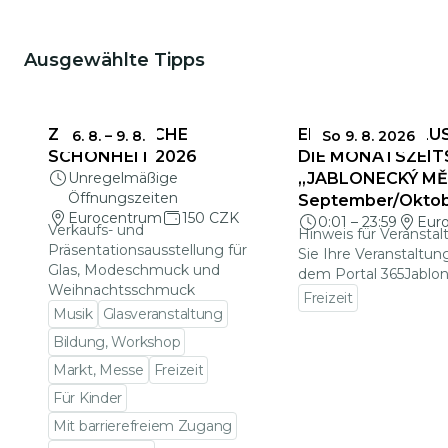
Ausgewählte Tipps
ZERBRECHLICHE
EINSENDESCHLUS
6. 8.
–
9. 8.
So 9. 8. 2026
SCHÖNHEIT 2026
DIE MONATSZEIT
Unregelmäßige
„JABLONECKÝ MĚS
Öffnungszeiten
September/Okto
Eurocentrum
150 CZK
0:01
–
23:59
Eur
Verkaufs- und
Hinweis für Veranstal
Präsentationsausstellung für
Sie Ihre Veranstaltun
Glas, Modeschmuck und
dem Portal 365Jablon
Weihnachtsschmuck
Freizeit
Musik
Glasveranstaltung
Zu den Veranstalt
Bildung, Workshop
Markt, Messe
Freizeit
Für Kinder
Mit barrierefreiem Zugang