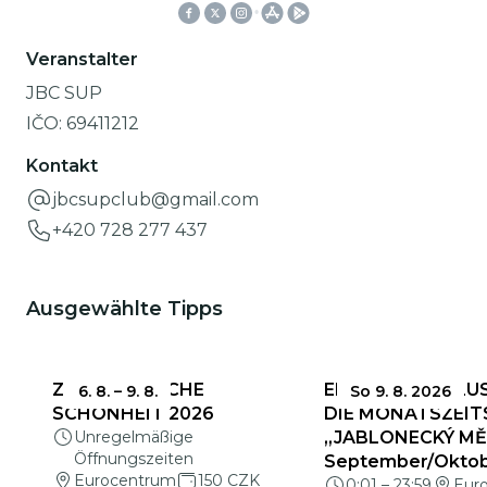
Veranstalter
JBC SUP
IČO:
69411212
Kontakt
jbcsupclub@gmail.com
+420 728 277 437
Ausgewählte Tipps
ZERBRECHLICHE
EINSENDESCHLUS
6. 8.
–
9. 8.
So 9. 8. 2026
SCHÖNHEIT 2026
DIE MONATSZEIT
Unregelmäßige
„JABLONECKÝ MĚS
Öffnungszeiten
September/Okto
Eurocentrum
150 CZK
0:01
–
23:59
Eur