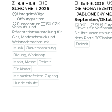
ZERBRECHLICHE
EINSENDESCHLUS
6. 8.
–
9. 8.
So 9. 8. 2026
SCHÖNHEIT 2026
DIE MONATSZEIT
Unregelmäßige
„JABLONECKÝ MĚS
Öffnungszeiten
September/Okto
Eurocentrum
150 CZK
0:01
–
23:59
Eur
Verkaufs- und
Hinweis für Veranstal
Präsentationsausstellung für
Sie Ihre Veranstaltun
Glas, Modeschmuck und
dem Portal 365Jablon
Weihnachtsschmuck
Freizeit
Musik
Glasveranstaltung
Zu den Veranstalt
Bildung, Workshop
Markt, Messe
Freizeit
Für Kinder
Mit barrierefreiem Zugang
Hunde erlaubt
Zu den Veranstaltungsdetails gehen