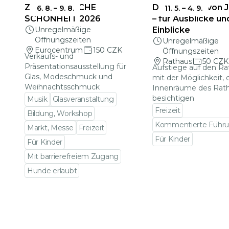
ZERBRECHLICHE
Das Rathaus von 
6. 8.
–
9. 8.
11. 5.
–
4. 9.
SCHÖNHEIT 2026
– für Ausblicke un
Unregelmäßige
Einblicke
Öffnungszeiten
Unregelmäßige
Eurocentrum
150 CZK
Öffnungszeiten
Verkaufs- und
Rathaus
50 CZK
Präsentationsausstellung für
Aufstiege auf den R
Glas, Modeschmuck und
mit der Möglichkeit, 
Weihnachtsschmuck
Innenräume des Rat
besichtigen
Musik
Glasveranstaltung
Freizeit
Bildung, Workshop
Kommentierte Führ
Markt, Messe
Freizeit
Für Kinder
Für Kinder
Zu den Veranstalt
Mit barrierefreiem Zugang
Hunde erlaubt
Zu den Veranstaltungsdetails gehen