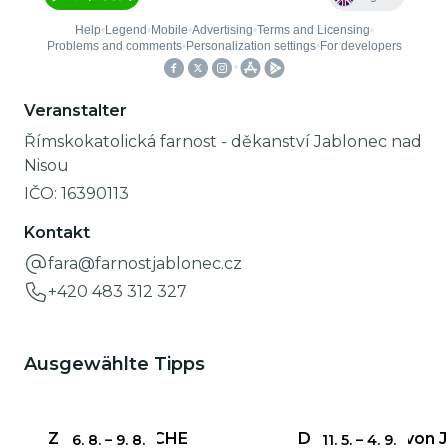
Veranstalter
Římskokatolická farnost - děkanství Jablonec nad
Nisou
IČO:
16390113
Kontakt
fara@farnostjablonec.cz
+420 483 312 327
Ausgewählte Tipps
ZERBRECHLICHE
Das Rathaus von 
6. 8.
–
9. 8.
11. 5.
–
4. 9.