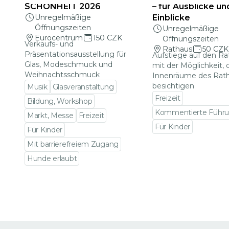
SCHÖNHEIT 2026
– für Ausblicke un
Unregelmäßige
Einblicke
Öffnungszeiten
Unregelmäßige
Eurocentrum
150 CZK
Öffnungszeiten
Verkaufs- und
Rathaus
50 CZK
Präsentationsausstellung für
Aufstiege auf den R
Glas, Modeschmuck und
mit der Möglichkeit, 
Weihnachtsschmuck
Innenräume des Rat
besichtigen
Musik
Glasveranstaltung
Freizeit
Bildung, Workshop
Kommentierte Führ
Markt, Messe
Freizeit
Für Kinder
Für Kinder
Zu den Veranstalt
Mit barrierefreiem Zugang
Hunde erlaubt
Zu den Veranstaltungsdetails gehen