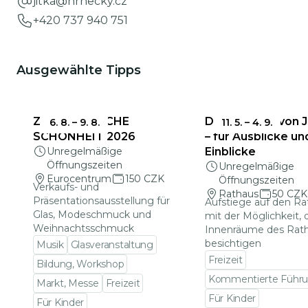
jitka@hrnecky.cz
+420 737 940 751
Ausgewählte Tipps
ZERBRECHLICHE
Das Rathaus von 
6. 8.
–
9. 8.
11. 5.
–
4. 9.
SCHÖNHEIT 2026
– für Ausblicke un
Unregelmäßige
Einblicke
Öffnungszeiten
Unregelmäßige
Eurocentrum
150 CZK
Öffnungszeiten
Verkaufs- und
Rathaus
50 CZK
Präsentationsausstellung für
Aufstiege auf den R
Glas, Modeschmuck und
mit der Möglichkeit, 
Weihnachtsschmuck
Innenräume des Rat
besichtigen
Musik
Glasveranstaltung
Freizeit
Bildung, Workshop
Kommentierte Führ
Markt, Messe
Freizeit
Für Kinder
Für Kinder