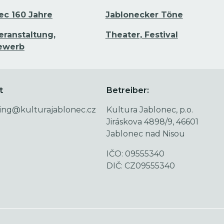
ec 160 Jahre
Jablonecker Töne
eranstaltung,
Theater, Festival
ewerb
t
Betreiber:
ing@kulturajablonec.cz
Kultura Jablonec, p.o.
Jiráskova 4898/9, 46601
Jablonec nad Nisou
IČO: 09555340
DIČ: CZ09555340