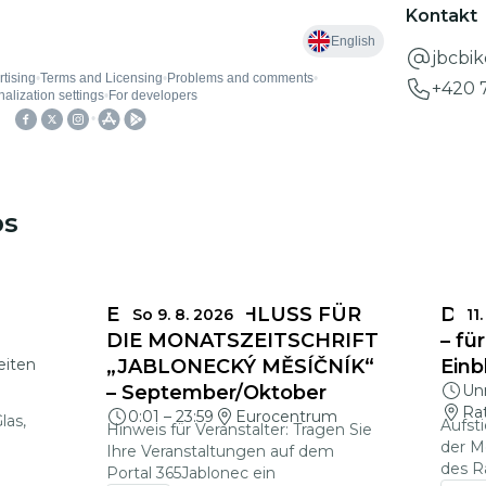
Kontakt
jbcbi
+420 
ps
EINSENDESCHLUSS FÜR
Das 
So 9. 8. 2026
11.
DIE MONATSZEITSCHRIFT
– fü
eiten
„JABLONECKÝ MĚSÍČNÍK“
Einb
– September/Oktober
Un
Ra
0:01
–
23:59
Eurocentrum
las,
Aufst
Hinweis für Veranstalter: Tragen Sie
der M
Ihre Veranstaltungen auf dem
des R
Portal 365Jablonec ein