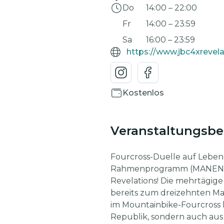
Do
14:00
–
22:00
Fr
14:00
–
23:59
Sa
16:00
–
23:59
https://www.jbc4xrevel
Kostenlos
Veranstaltungsb
Fourcross-Duelle auf Leben 
Rahmenprogramm (MANENE, No
Revelations! Die mehrtägig
bereits zum dreizehnten M
im Mountainbike-Fourcross 
Republik, sondern auch au