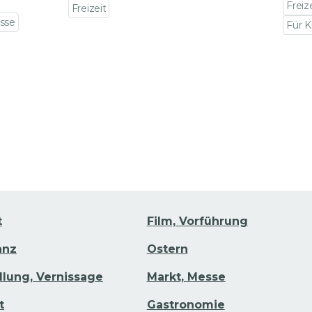
Freiz
Freizeit
sse
Zu den Veranstaltungsdetails gehen
Für K
Zu d
ails gehen
t
Film, Vorführung
anz
Ostern
llung, Vernissage
Markt, Messe
t
Gastronomie