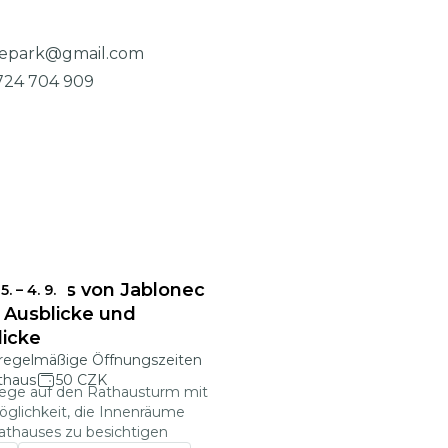
kepark@gmail.com
724 704 909
Rathaus von Jablonec
 5.
–
4. 9.
r Ausblicke und
licke
regelmäßige Öffnungszeiten
thaus
50 CZK
iege auf den Rathausturm mit
öglichkeit, die Innenräume
athauses zu besichtigen