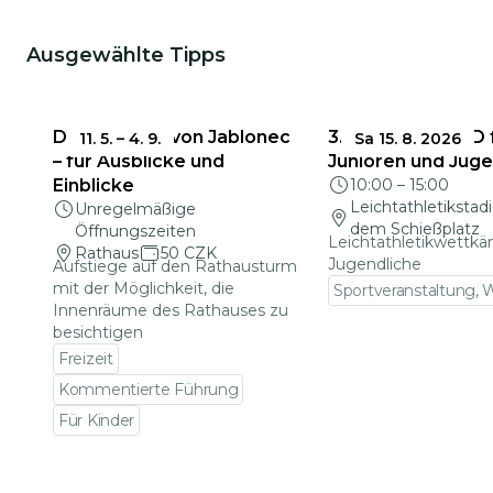
Ausgewählte Tipps
Das Rathaus von Jablonec
3. Runde der KPD 
11. 5.
–
4. 9.
Sa 15. 8. 2026
– für Ausblicke und
Junioren und Jug
Einblicke
10:00
–
15:00
Leichtathletikstad
Unregelmäßige
dem Schießplatz
Öffnungszeiten
Leichtathletikwettkä
Rathaus
50 CZK
Jugendliche
Aufstiege auf den Rathausturm
mit der Möglichkeit, die
Sportveranstaltung,
Innenräume des Rathauses zu
Zu den Veranstalt
besichtigen
Freizeit
Kommentierte Führung
Für Kinder
Zu den Veranstaltungsdetails gehen