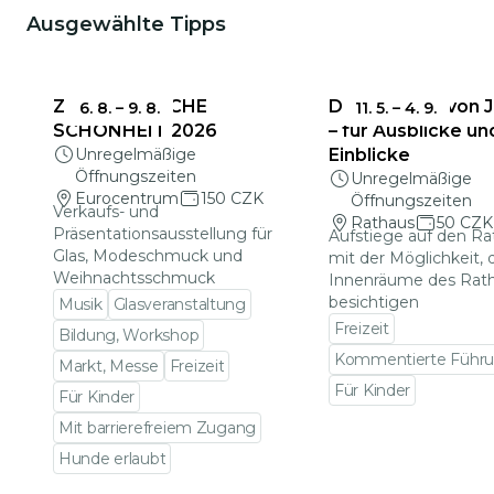
Ausgewählte Tipps
ZERBRECHLICHE
Das Rathaus von 
6. 8.
–
9. 8.
11. 5.
–
4. 9.
SCHÖNHEIT 2026
– für Ausblicke un
Unregelmäßige
Einblicke
Öffnungszeiten
Unregelmäßige
Eurocentrum
150 CZK
Öffnungszeiten
Verkaufs- und
Rathaus
50 CZK
Präsentationsausstellung für
Aufstiege auf den R
Glas, Modeschmuck und
mit der Möglichkeit, 
Weihnachtsschmuck
Innenräume des Rat
besichtigen
Musik
Glasveranstaltung
Freizeit
Bildung, Workshop
Kommentierte Führ
Markt, Messe
Freizeit
Für Kinder
Für Kinder
Zu den Veranstalt
Mit barrierefreiem Zugang
Hunde erlaubt
Zu den Veranstaltungsdetails gehen