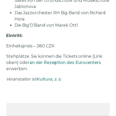
Saxes von der Grundschule und Musikschule
Jabloňova
Das Jazzorchester RH Big Band von Richard
Hora
Die Big’O’Band von Marek Ottl
Eintritt:
Einheitspreis – 380 CZK
Stehplätze. Sie können die Tickets online (Link
oben) oder
an der Rezeption des Eurocenters
erwerben
.
Veranstalter ist
Kultura, z. s.