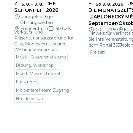
ZERBRECHLICHE
EINSENDESCHLUS
6. 8.
–
9. 8.
So 9. 8. 2026
SCHÖNHEIT 2026
DIE MONATSZEIT
Unregelmäßige
„JABLONECKÝ MĚS
Öffnungszeiten
September/Okto
Eurocentrum
150 CZK
0:01
–
23:59
Eur
Verkaufs- und
Hinweis für Veranstal
Präsentationsausstellung für
Sie Ihre Veranstaltun
Glas, Modeschmuck und
dem Portal 365Jablon
Weihnachtsschmuck
Freizeit
Musik
Glasveranstaltung
Zu den Veranstalt
Bildung, Workshop
Markt, Messe
Freizeit
Für Kinder
Mit barrierefreiem Zugang
Hunde erlaubt
Zu den Veranstaltungsdetails gehen