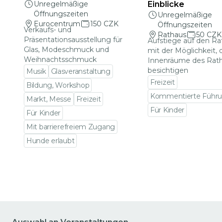
Unregelmäßige
Einblicke
Öffnungszeiten
Unregelmäßige
Eurocentrum
150 CZK
Öffnungszeiten
Verkaufs- und
Rathaus
50 CZK
Präsentationsausstellung für
Aufstiege auf den R
Glas, Modeschmuck und
mit der Möglichkeit, 
Weihnachtsschmuck
Innenräume des Rat
besichtigen
Musik
Glasveranstaltung
Freizeit
Bildung, Workshop
Kommentierte Führ
Markt, Messe
Freizeit
Für Kinder
Für Kinder
Zu den Veranstalt
Mit barrierefreiem Zugang
Hunde erlaubt
Zu den Veranstaltungsdetails gehen