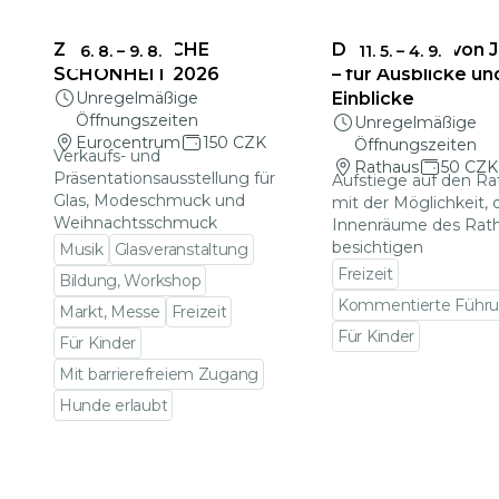
ZERBRECHLICHE
Das Rathaus von 
6. 8.
–
9. 8.
11. 5.
–
4. 9.
SCHÖNHEIT 2026
– für Ausblicke un
Unregelmäßige
Einblicke
Öffnungszeiten
Unregelmäßige
Eurocentrum
150 CZK
Öffnungszeiten
Verkaufs- und
Rathaus
50 CZK
Präsentationsausstellung für
Aufstiege auf den R
Glas, Modeschmuck und
mit der Möglichkeit, 
Weihnachtsschmuck
Innenräume des Rat
besichtigen
Musik
Glasveranstaltung
Freizeit
Bildung, Workshop
Kommentierte Führ
Markt, Messe
Freizeit
Für Kinder
Für Kinder
Zu den Veranstalt
Mit barrierefreiem Zugang
Hunde erlaubt
Zu den Veranstaltungsdetails gehen