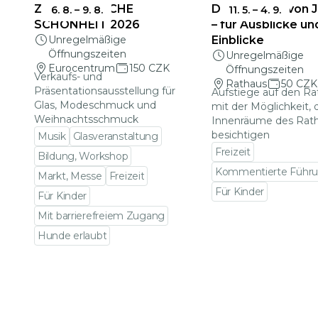
ZERBRECHLICHE
Das Rathaus von 
6. 8.
–
9. 8.
11. 5.
–
4. 9.
SCHÖNHEIT 2026
– für Ausblicke un
Unregelmäßige
Einblicke
Öffnungszeiten
Unregelmäßige
Eurocentrum
150 CZK
Öffnungszeiten
Verkaufs- und
Rathaus
50 CZK
Präsentationsausstellung für
Aufstiege auf den R
Glas, Modeschmuck und
mit der Möglichkeit, 
Weihnachtsschmuck
Innenräume des Rat
besichtigen
Musik
Glasveranstaltung
Freizeit
Bildung, Workshop
Kommentierte Führ
Markt, Messe
Freizeit
Für Kinder
Für Kinder
Zu den Veranstalt
Mit barrierefreiem Zugang
Hunde erlaubt
Zu den Veranstaltungsdetails gehen