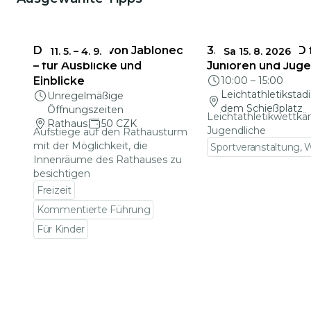
Das Rathaus von Jablonec
3. Runde der KPD 
11. 5.
–
4. 9.
Sa 15. 8. 2026
– für Ausblicke und
Junioren und Jug
Einblicke
10:00
–
15:00
Leichtathletikstad
Unregelmäßige
dem Schießplatz
Öffnungszeiten
Leichtathletikwettkä
Rathaus
50 CZK
Jugendliche
Aufstiege auf den Rathausturm
mit der Möglichkeit, die
Sportveranstaltung,
Innenräume des Rathauses zu
Zu den Veranstalt
besichtigen
Freizeit
Kommentierte Führung
Für Kinder
Zu den Veranstaltungsdetails gehen