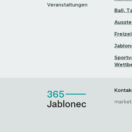
Veranstaltungen
Ball, T
Ausste
Freizei
Jablon
Sportv
Wettb
Kontak
market