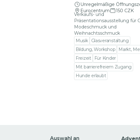
Unregelmäßige Öffnungsz
Eurocentrum
150 CZK
Verkaufs- und
Präsentationsausstellung für G
Modeschmuck und
Weihnachtsschmuck
Musik
Glasveranstaltung
Bildung, Workshop
Markt, Me
Freizeit
Für Kinder
Mit barrierefreiem Zugang
Hunde erlaubt
Zu den Veranstaltungsdet
Auswahl an
Adven