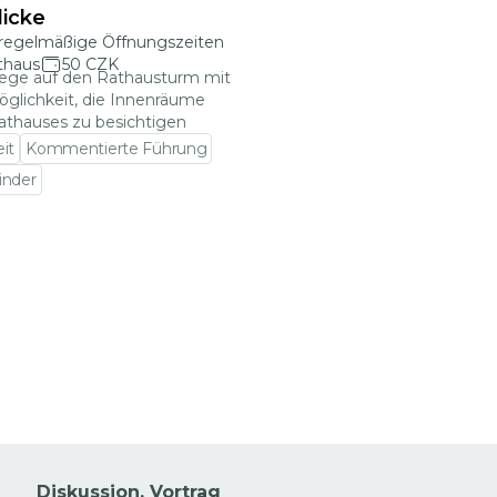
licke
regelmäßige Öffnungszeiten
thaus
50 CZK
iege auf den Rathausturm mit
öglichkeit, die Innenräume
athauses zu besichtigen
eit
Kommentierte Führung
inder
en Veranstaltungsdetails gehen
Diskussion, Vortrag