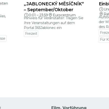
eiten
„JABLONECKÝ MĚSÍČNÍK“
Einb
– September/Oktober
Un
Ra
0:01
–
23:59
Eurocentrum
las,
Aufst
Hinweis für Veranstalter: Tragen Sie
der M
Ihre Veranstaltungen auf dem
des R
Portal 365Jablonec ein
Freiz
Freizeit
sse
Zu den Veranstaltungsdetails gehen
Für K
Zu d
ails gehen
t
Film, Vorführung