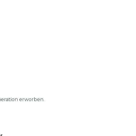
neration erworben.
r