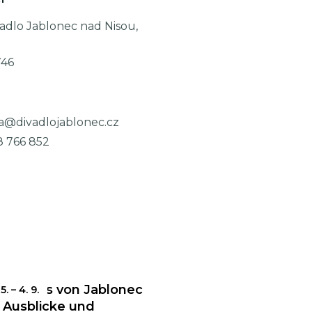
adlo Jablonec nad Nisou,
746
a@divadlojablonec.cz
8 766 852
Rathaus von Jablonec
 5.
–
4. 9.
r Ausblicke und