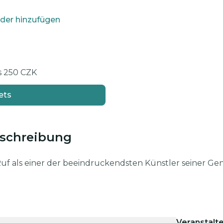
der hinzufügen
is 250 CZK
ets
eschreibung
Ruf als einer der beeindruckendsten Künstler seiner Ge
Veranstalte