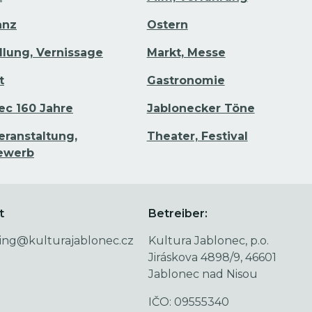
anz
Ostern
llung, Vernissage
Markt, Messe
t
Gastronomie
ec 160 Jahre
Jablonecker Töne
eranstaltung,
Theater, Festival
ewerb
t
Betreiber:
ing@kulturajablonec.cz
Kultura Jablonec, p.o.
Jiráskova 4898/9, 46601
Jablonec nad Nisou
IČO: 09555340