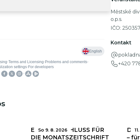
Městské div
o.p.s.
IČO:
25035
Kontakt
pokladn
+420 77
ps
EINSENDESCHLUSS FÜR
Das 
So 9. 8. 2026
11.
DIE MONATSZEITSCHRIFT
– fü