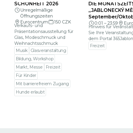
SCHÖNHEIT 2026
DIE MONATSZEIT
Unregelmäßige
„JABLONECKÝ MĚS
Öffnungszeiten
September/Okto
Eurocentrum
150 CZK
0:01
–
23:59
Eur
Verkaufs- und
Hinweis für Veranstal
Präsentationsausstellung für
Sie Ihre Veranstaltun
Glas, Modeschmuck und
dem Portal 365Jablon
Weihnachtsschmuck
Freizeit
Musik
Glasveranstaltung
Zu den Veranstalt
Bildung, Workshop
Markt, Messe
Freizeit
Für Kinder
Mit barrierefreiem Zugang
Hunde erlaubt
Zu den Veranstaltungsdetails gehen