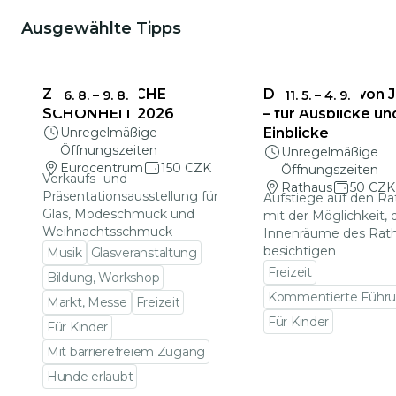
Ausgewählte Tipps
ZERBRECHLICHE
Das Rathaus von 
6. 8.
–
9. 8.
11. 5.
–
4. 9.
SCHÖNHEIT 2026
– für Ausblicke un
Unregelmäßige
Einblicke
Öffnungszeiten
Unregelmäßige
Eurocentrum
150 CZK
Öffnungszeiten
Verkaufs- und
Rathaus
50 CZK
Präsentationsausstellung für
Aufstiege auf den R
Glas, Modeschmuck und
mit der Möglichkeit, 
Weihnachtsschmuck
Innenräume des Rat
besichtigen
Musik
Glasveranstaltung
Freizeit
Bildung, Workshop
Kommentierte Führ
Markt, Messe
Freizeit
Für Kinder
Für Kinder
Zu den Veranstalt
Mit barrierefreiem Zugang
Hunde erlaubt