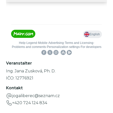
Veranstalter
Ing. Jana Zusková, Ph. D.
IČO:
12776921
Kontakt
jogaliberec@seznam.cz
+420 724 124 834