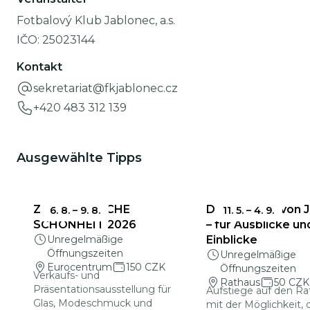
Fotbalový Klub Jablonec, a.s.
IČO:
25023144
Kontakt
sekretariat@fkjablonec.cz
+420 483 312 139
Ausgewählte Tipps
ZERBRECHLICHE
Das Rathaus von 
6. 8.
–
9. 8.
11. 5.
–
4. 9.
SCHÖNHEIT 2026
– für Ausblicke un
Unregelmäßige
Einblicke
Öffnungszeiten
Unregelmäßige
Eurocentrum
150 CZK
Öffnungszeiten
Verkaufs- und
Rathaus
50 CZK
Präsentationsausstellung für
Aufstiege auf den R
Glas, Modeschmuck und
mit der Möglichkeit, 