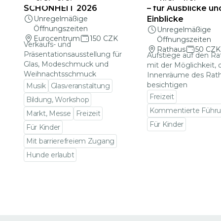
SCHÖNHEIT 2026
– für Ausblicke un
Unregelmäßige
Einblicke
Öffnungszeiten
Unregelmäßige
Eurocentrum
150 CZK
Öffnungszeiten
Verkaufs- und
Rathaus
50 CZK
Präsentationsausstellung für
Aufstiege auf den R
Glas, Modeschmuck und
mit der Möglichkeit, 
Weihnachtsschmuck
Innenräume des Rat
besichtigen
Musik
Glasveranstaltung
Freizeit
Bildung, Workshop
Kommentierte Führ
Markt, Messe
Freizeit
Für Kinder
Für Kinder
Zu den Veranstalt
Mit barrierefreiem Zugang
Hunde erlaubt
Zu den Veranstaltungsdetails gehen