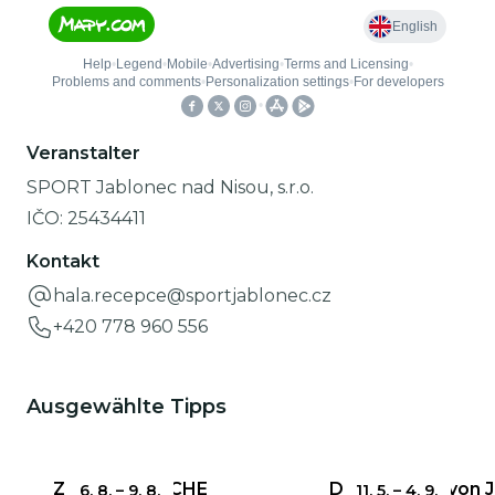
Veranstalter
SPORT Jablonec nad Nisou, s.r.o.
IČO:
25434411
Kontakt
hala.recepce@sportjablonec.cz
+420 778 960 556
Ausgewählte Tipps
ZERBRECHLICHE
Das Rathaus von 
6. 8.
–
9. 8.
11. 5.
–
4. 9.