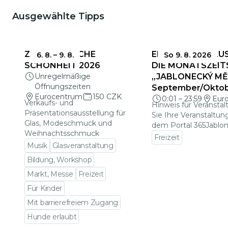
Ausgewählte Tipps
ZERBRECHLICHE
EINSENDESCHLUS
6. 8.
–
9. 8.
So 9. 8. 2026
SCHÖNHEIT 2026
DIE MONATSZEIT
Unregelmäßige
„JABLONECKÝ MĚS
Öffnungszeiten
September/Okto
Eurocentrum
150 CZK
0:01
–
23:59
Eur
Verkaufs- und
Hinweis für Veranstal
Präsentationsausstellung für
Sie Ihre Veranstaltun
Glas, Modeschmuck und
dem Portal 365Jablon
Weihnachtsschmuck
Freizeit
Musik
Glasveranstaltung
Zu den Veranstalt
Bildung, Workshop
Markt, Messe
Freizeit
Für Kinder
Mit barrierefreiem Zugang
Hunde erlaubt