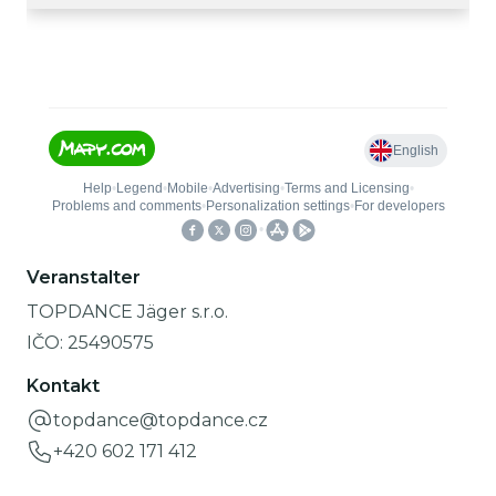
Veranstalter
TOPDANCE Jäger s.r.o.
IČO:
25490575
Kontakt
topdance@topdance.cz
+420 602 171 412