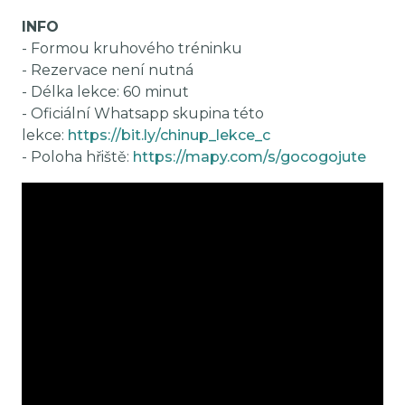
INFO
- Formou kruhového tréninku
- Rezervace není nutná
- Délka lekce: 60 minut
- Oficiální Whatsapp skupina této
lekce:
https://bit.ly/chinup_lekce_c
- Poloha hřiště:
https://mapy.com/s/gocogojute