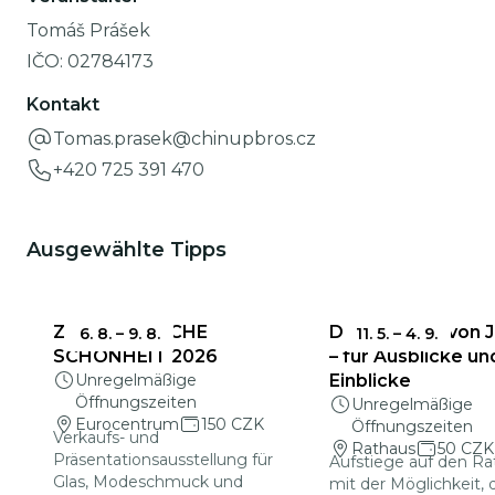
Tomáš Prášek
IČO:
02784173
Kontakt
Tomas.prasek@chinupbros.cz
+420 725 391 470
Ausgewählte Tipps
ZERBRECHLICHE
Das Rathaus von 
6. 8.
–
9. 8.
11. 5.
–
4. 9.
SCHÖNHEIT 2026
– für Ausblicke un
Unregelmäßige
Einblicke
Öffnungszeiten
Unregelmäßige
Eurocentrum
150 CZK
Öffnungszeiten
Verkaufs- und
Rathaus
50 CZK
Präsentationsausstellung für
Aufstiege auf den R
Glas, Modeschmuck und
mit der Möglichkeit, 