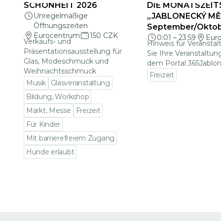
SCHÖNHEIT 2026
DIE MONATSZEIT
Unregelmäßige
„JABLONECKÝ MĚS
Öffnungszeiten
September/Okto
Eurocentrum
150 CZK
0:01
–
23:59
Eur
Verkaufs- und
Hinweis für Veranstal
Präsentationsausstellung für
Sie Ihre Veranstaltun
Glas, Modeschmuck und
dem Portal 365Jablon
Weihnachtsschmuck
Freizeit
Musik
Glasveranstaltung
Zu den Veranstalt
Bildung, Workshop
Markt, Messe
Freizeit
Für Kinder
Mit barrierefreiem Zugang
Hunde erlaubt
Zu den Veranstaltungsdetails gehen