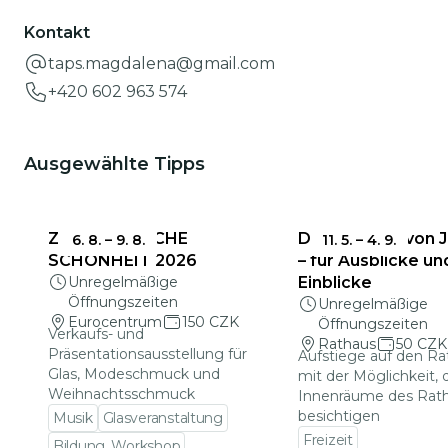
Kontakt
taps.magdalena@gmail.com
+420 602 963 574
Ausgewählte Tipps
ZERBRECHLICHE
Das Rathaus von 
6. 8.
–
9. 8.
11. 5.
–
4. 9.
SCHÖNHEIT 2026
– für Ausblicke un
Unregelmäßige
Einblicke
Öffnungszeiten
Unregelmäßige
Eurocentrum
150 CZK
Öffnungszeiten
Verkaufs- und
Rathaus
50 CZK
Präsentationsausstellung für
Aufstiege auf den R
Glas, Modeschmuck und
mit der Möglichkeit, 
Weihnachtsschmuck
Innenräume des Rat
besichtigen
Musik
Glasveranstaltung
Freizeit
Bildung, Workshop