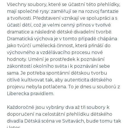
Všechny soubory, které se účastní této přehlídky,
mají společné rysy: zaměřují se na rozvoj fantazie
a tvořivosti. Představení vznikají ve spolupráci a s
účastí dětí, což je velmi cenný přínos v tvořivé
dramatice a následně dětské divadelní tvorbě.
Dramatická výchova je v tomto případě chápána
jako tvůrčí umělecká činnost, která přináší do
výchovného a vzdělávacího procesu nové
hodnoty. Umění je prostředek k poznávání
zákonitostí okolního světa i k poznávání sebe
sama. Je potřeba spontánní dětskou tvorbu
citlivě kultivovat tak, aby autenticita dětského
projevu nebyla potlačena. To je dnes u souborů z
Liberecka pravidlem.
Každoročně jsou vybrány dva až tři soubory k
doporučení na celostátní přehlídku dětského
divadla Dětská scéna ve Svitavách, bude tomu tak
i letos.