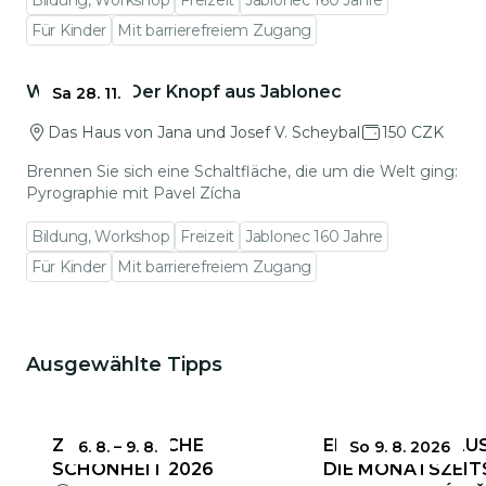
Bildung, Workshop
Freizeit
Jablonec 160 Jahre
Für Kinder
Mit barrierefreiem Zugang
Zu den Veranstaltungsdetails gehen
Workshop: Der Knopf aus Jablonec
Sa 28. 11.
Das Haus von Jana und Josef V. Scheybal
150 CZK
Brennen Sie sich eine Schaltfläche, die um die Welt ging:
Pyrographie mit Pavel Zícha
Bildung, Workshop
Freizeit
Jablonec 160 Jahre
Für Kinder
Mit barrierefreiem Zugang
Ausgewählte Tipps
Das könnte Sie interessieren
ZERBRECHLICHE
EINSENDESCHLUS
6. 8.
–
9. 8.
So 9. 8. 2026
SCHÖNHEIT 2026
DIE MONATSZEIT