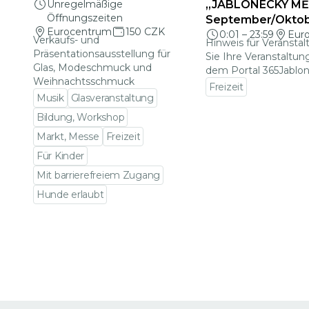
Unregelmäßige
„JABLONECKÝ MĚS
Öffnungszeiten
September/Okto
Eurocentrum
150 CZK
0:01
–
23:59
Eur
Verkaufs- und
Hinweis für Veranstal
Präsentationsausstellung für
Sie Ihre Veranstaltun
Glas, Modeschmuck und
dem Portal 365Jablon
Weihnachtsschmuck
Freizeit
Musik
Glasveranstaltung
Zu den Veranstalt
Bildung, Workshop
Markt, Messe
Freizeit
Für Kinder
Mit barrierefreiem Zugang
Hunde erlaubt
Zu den Veranstaltungsdetails gehen