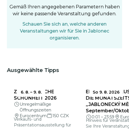
Gemäß Ihren angegebenen Parametern haben
wir keine passende Veranstaltung gefunden.
Schauen Sie sich an, welche anderen
Veranstaltungen wir für Sie in Jablonec
organisieren.
Ausgewählte Tipps
Das könnte Sie interessieren
ZERBRECHLICHE
EINSENDESCHLUS
6. 8.
–
9. 8.
So 9. 8. 2026
SCHÖNHEIT 2026
DIE MONATSZEIT
Unregelmäßige
„JABLONECKÝ MĚS
Öffnungszeiten
September/Okto
Eurocentrum
150 CZK
0:01
–
23:59
Eur
Verkaufs- und
Hinweis für Veranstal
Präsentationsausstellung für
Sie Ihre Veranstaltun