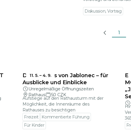
Diskussion, Vortrag
1
Previous
T
Das Rathaus von Jablonec – für
E
11. 5.
–
4. 9.
Ausblicke und Einblicke
M
Unregelmäßige Öffnungszeiten
„
Rathaus
50 CZK
S
g
Aufstiege auf den Rathausturm mit der
Möglichkeit, die Innenräume des
Hin
Rathauses zu besichtigen
Ve
Freizeit
Kommentierte Führung
36
Für Kinder
Fr