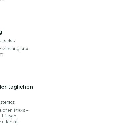
g
stenlos
 Erziehung und
rn
der täglichen
stenlos
lichen Praxis –
t Läusen,
 erkennt,
t