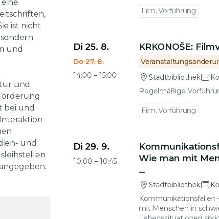
 eine
Film, Vorführung
itschriften,
 ist nicht
Zu den Veranstaltungsdetails gehen
 sondern
Di 25. 8.
KRKONOŠE: Filmv
en und
Do 27. 8.
Veranstaltungsänderu
14:00
–
15:00
Stadtbibliothek
Ko
atur und
Regelmäßige Vorführu
r Förderung
t bei und
Film, Vorführung
Interaktion
nen
Zu den Veranstaltungsdetails gehen
dien- und
Di 29. 9.
Kommunikationsfa
sleihstellen
Wie man mit Men
10:00
–
10:45
k angegeben.
…
Stadtbibliothek
Ko
Kommunikationsfallen 
mit Menschen in schwi
Lebenssituationen spri