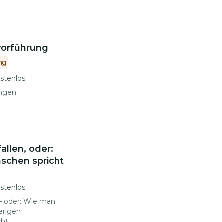
orführung
ng
stenlos
ngen.
llen, oder:
schen spricht
stenlos
– oder: Wie man
erigen
cht