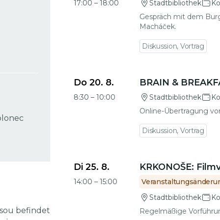
17:00
–
18:00
Stadtbibliothek
Ko
Gespräch mit dem Burg
Macháček.
Diskussion, Vortrag
Zu den Veranstaltungsdetails gehen
Do 20. 8.
BRAIN & BREAKF
8:30
–
10:00
Stadtbibliothek
Ko
Online-Übertragung von
blonec
Diskussion, Vortrag
Zu den Veranstaltungsdetails gehen
Di 25. 8.
KRKONOŠE: Filmv
14:00
–
15:00
Veranstaltungsänderu
Stadtbibliothek
Ko
isou befindet
Regelmäßige Vorführu