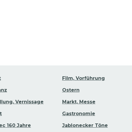
Zu den Veranstaltungsdetails gehen
Zu
hen
t
Film, Vorführung
anz
Ostern
llung, Vernissage
Markt, Messe
t
Gastronomie
ec 160 Jahre
Jablonecker Töne