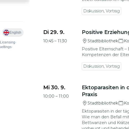
Diskussion, Vortrag
Zu den Veranstaltungsdetails gehen
Di 29. 9.
Positive Erziehun
10:45
–
11:30
Stadtbibliothek
Ko
Positive Elternschaft –
Kompetenzen der Elte
Diskussion, Vortrag
Zu den Veranstaltungsdetails gehen
Mi 30. 9.
Ektoparasiten in 
Praxis
10:00
–
11:00
Stadtbibliothek
Ko
Ektoparasiten in der täg
Wie man den Befall mi
Bettwanzen und Krätze
vorbeugt und behandel