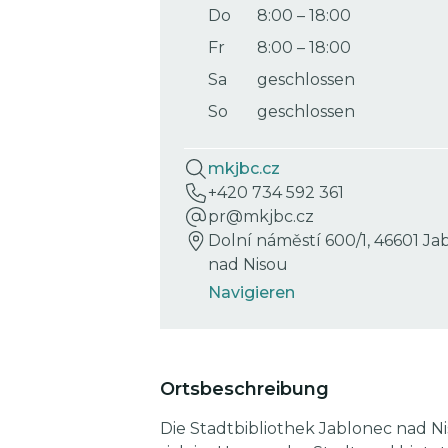
Do
8:00
–
18:00
Fr
8:00
–
18:00
Sa
geschlossen
So
geschlossen
mkjbc.cz
+420 734 592 361
pr@mkjbc.cz
Dolní náměstí 600/1, 46601 Ja
nad Nisou
Navigieren
Ortsbeschreibung
Die Stadtbibliothek Jablonec nad N