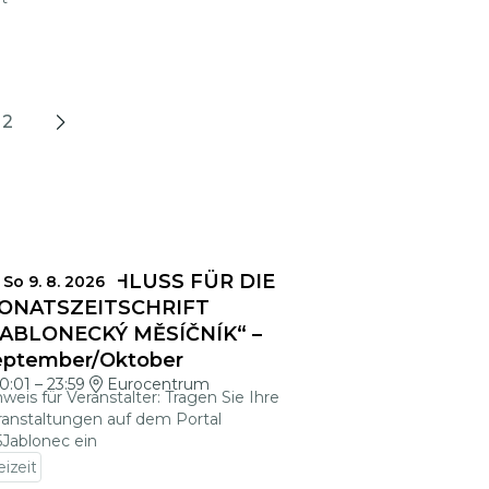
2
Next
INSENDESCHLUSS FÜR DIE
So 9. 8. 2026
ONATSZEITSCHRIFT
JABLONECKÝ MĚSÍČNÍK“ –
eptember/Oktober
0:01
–
23:59
Eurocentrum
weis für Veranstalter: Tragen Sie Ihre
ranstaltungen auf dem Portal
5Jablonec ein
eizeit