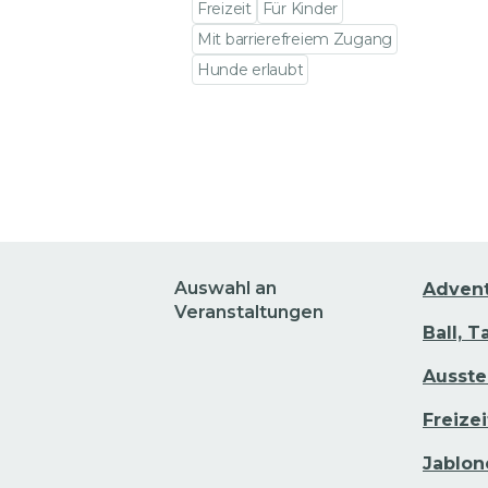
Freizeit
Für Kinder
Mit barrierefreiem Zugang
Hunde erlaubt
Zu den Veranstaltungsdetails ge
Auswahl an
Adven
Veranstaltungen
Ball, T
Ausste
Freizei
Jablon