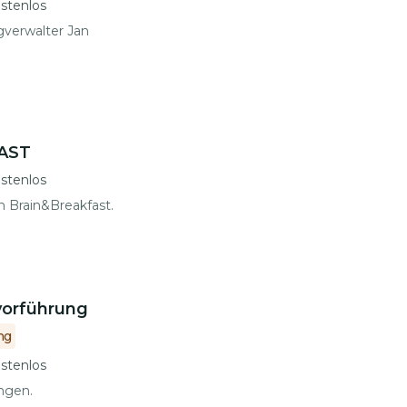
stenlos
verwalter Jan
AST
stenlos
 Brain&Breakfast.
orführung
ng
stenlos
ngen.