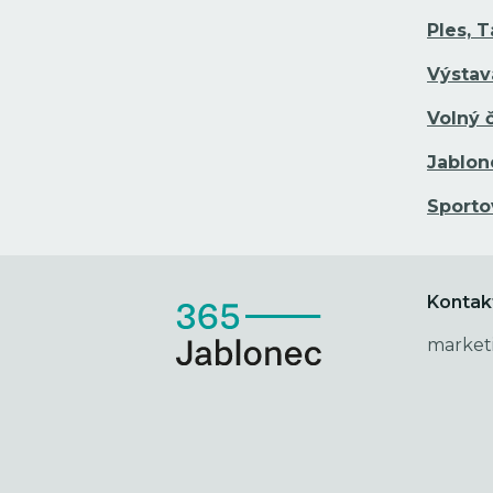
Ples, 
Výstav
Volný 
Jablon
Sporto
Kontak
market