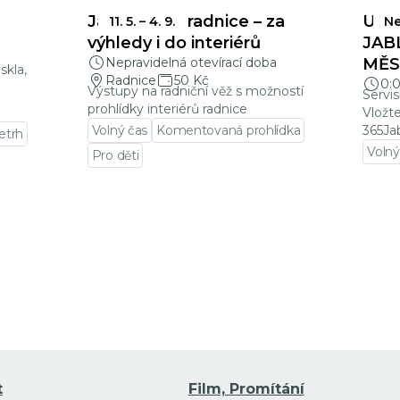
Jablonecká radnice – za
UZÁ
11. 5.
–
4. 9.
Ne
a
výhledy i do interiérů
JAB
Nepravidelná otevírací doba
MĚSÍ
skla,
Radnice
50 Kč
0:
Výstupy na radniční věž s možností
Servis
prohlídky interiérů radnice
Vložt
Volný čas
Komentovaná prohlídka
365Ja
letrh
Volný
Pro děti
Přejí
Přejít na detail události
t
Film, Promítání