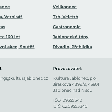
Tanec
Velikonoce
a, Vernisáž
Trh, Veletrh
čas
Gastronomie
ec 160 let
Jablonecké tóny
vní akce, Soutěž
Divadlo, Přehlídka
t
Provozovatel:
ing@kulturajablonec.cz
Kultura Jablonec, p.o.
Jiráskova 4898/9, 46601
Jablonec nad Nisou
IČO: 09555340
DIČ: CZ09555340