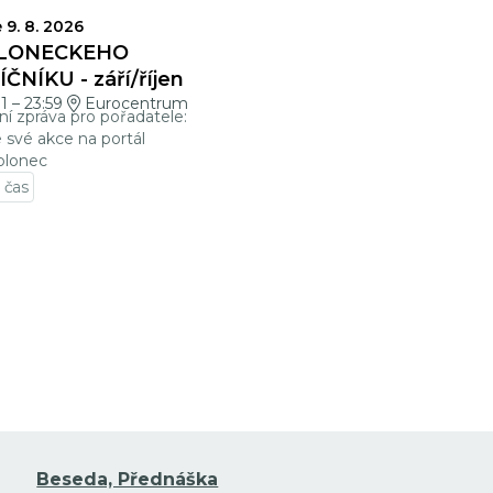
VĚRKY
 9. 8. 2026
LONECKÉHO
ČNÍKU - září/říjen
01
–
23:59
Eurocentrum
ní zpráva pro pořadatele:
e své akce na portál
blonec
 čas
t na detail události
Beseda, Přednáška