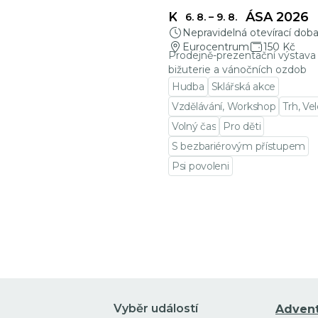
KŘEHKÁ KRÁSA 2026
6. 8.
–
9. 8.
Nepravidelná otevírací dob
Eurocentrum
150 Kč
Prodejně-prezentační výstava 
bižuterie a vánočních ozdob
Hudba
Sklářská akce
Vzdělávání, Workshop
Trh, Ve
Volný čas
Pro děti
S bezbariérovým přístupem
Psi povoleni
Přejít na detail události
Vyběr událostí
Adven