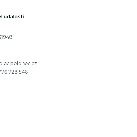
l události
31948
placjablonec.cz
776 728 546