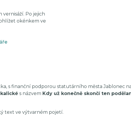
vernisáží. Po jejich
prohlížet okénkem ve
áře
čka, s finanční podporou statutárního města Jablonec na
Skalické
s názvem
Kdy už konečně skončí ten podělan
ý text ve výtvarném pojetí.