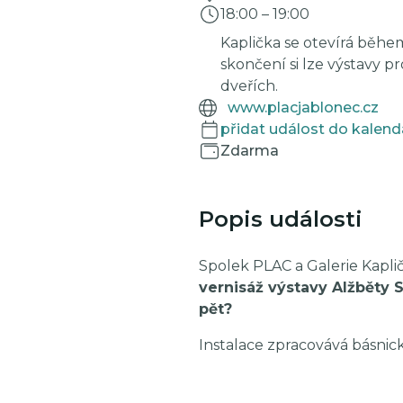
18:00
–
19:00
Kaplička se otevírá během 
skončení si lze výstavy 
dveřích.
www.placjablonec.cz
přidat událost do kalend
Zdarma
Popis události
Spolek PLAC a Galerie Kapli
vernisáž výstavy Alžběty 
pět?
Instalace zpracovává básnick