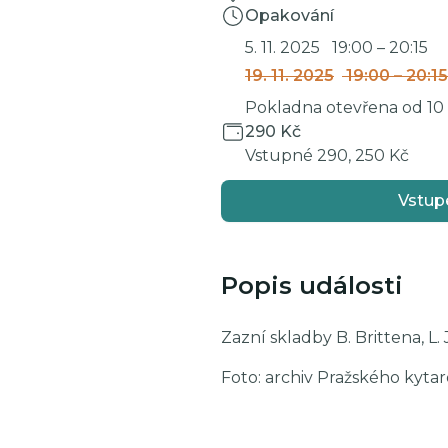
Opakování
5. 11. 2025
19:00
–
20:15
19. 11. 2025
19:00
–
20:15
Pokladna otevřena od 10 d
290 Kč
Vstupné 290, 250 Kč
Vstup
Popis události
Zazní skladby B. Brittena, L.
Foto: archiv Pražského kyta