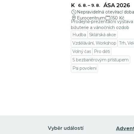
KŘEHKÁ KRÁSA 2026
6. 8.
–
9. 8.
Nepravidelná otevírací dob
Eurocentrum
150 Kč
Prodejně-prezentační výstava 
bižuterie a vánočních ozdob
Hudba
Sklářská akce
Vzdělávání, Workshop
Trh, Ve
Volný čas
Pro děti
S bezbariérovým přístupem
Psi povoleni
Přejít na detail události
Vyběr událostí
Adven