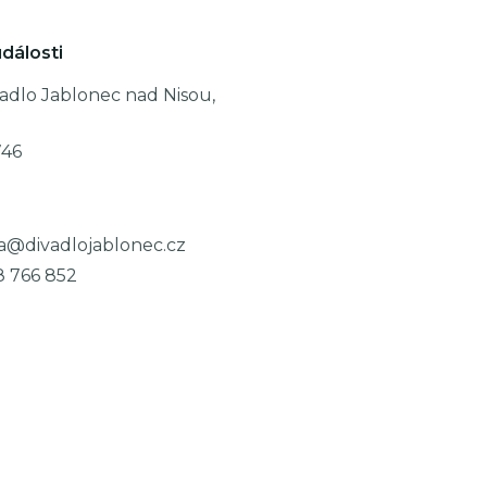
dálosti
adlo Jablonec nad Nisou,
746
a@divadlojablonec.cz
8 766 852