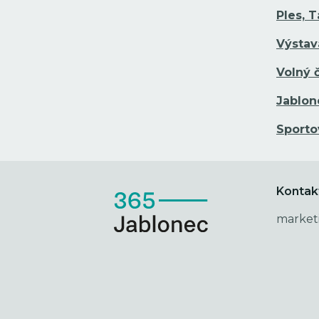
Ples, 
Výstav
Volný 
Jablon
Sporto
Kontak
market