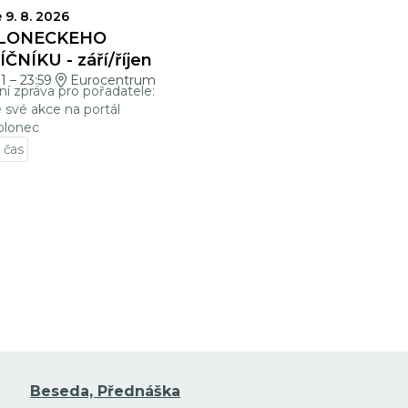
VĚRKY
 9. 8. 2026
LONECKÉHO
ČNÍKU - září/říjen
01
–
23:59
Eurocentrum
ní zpráva pro pořadatele:
e své akce na portál
blonec
 čas
t na detail události
Beseda, Přednáška