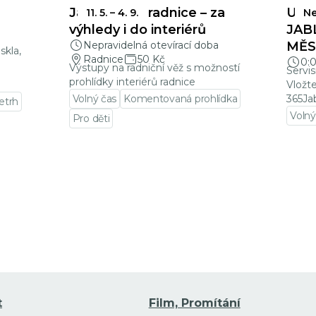
Jablonecká radnice – za
UZÁ
11. 5.
–
4. 9.
Ne
a
výhledy i do interiérů
JAB
Nepravidelná otevírací doba
MĚSÍ
skla,
Radnice
50 Kč
0:
Výstupy na radniční věž s možností
Servis
prohlídky interiérů radnice
Vložt
Volný čas
Komentovaná prohlídka
365Ja
letrh
Volný
Pro děti
Přejí
Přejít na detail události
t
Film, Promítání