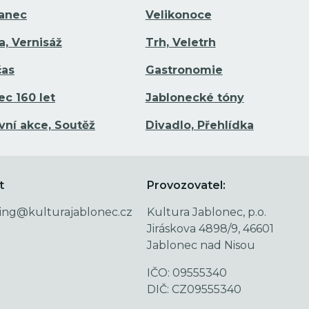
Tanec
Velikonoce
a, Vernisáž
Trh, Veletrh
čas
Gastronomie
ec 160 let
Jablonecké tóny
vní akce, Soutěž
Divadlo, Přehlídka
t
Provozovatel:
ing@kulturajablonec.cz
Kultura Jablonec, p.o.
Jiráskova 4898/9, 46601
Jablonec nad Nisou
IČO: 09555340
DIČ: CZ09555340