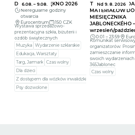
DELIKATNE PIĘKNO 2026
TERMINY SKŁADA
6.08.
–
9.08.
Nd 9. 8. 2026
Nieregularne godziny
MATERIAŁÓW DO
otwarcia
MIESIĘCZNIKA
Eurocentrum
150 CZK
JABLONECKÉHO 
Wystawa sprzedażowo-
wrzesień/paździe
prezentacyjna szkła, biżuterii i
0:01
–
23:59
Eur
ozdób świątecznych
Komunikat serwisowy
Muzyka
Wydarzenie szklarskie
organizatorów: Prosi
zamieszczanie inform
Edukacja, Warsztaty
swoich wydarzeniach 
Targ, Jarmark
Czas wolny
365Jablonec
Dla dzieci
Czas wolny
Z dostępem dla wózków inwalidzkich
Przejdź do szczeg
Psy dozwolone
Przejdź do szczegółów wydarzenia