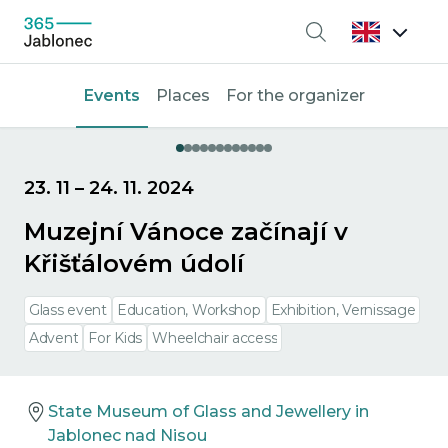
Search
Events
Places
For the organizer
23. 11
–
24. 11. 2024
Muzejní Vánoce začínají v
Křišťálovém údolí
Glass event
Education, Workshop
Exhibition, Vernissage
Advent
For Kids
Wheelchair access
State Museum of Glass and Jewellery in
Jablonec nad Nisou