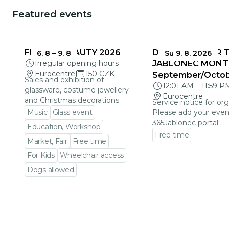
Featured events
FRAGILE BEAUTY 2026
DEADLINES FOR 
6. 8
–
9. 8
Su 9. 8. 2026
Irregular opening hours
JABLONEC MONT
Eurocentre
150 CZK
September/Octo
Sales and exhibition of
12:01 AM
–
11:59 P
glassware, costume jewellery
Eurocentre
and Christmas decorations
Service notice for org
Music
Glass event
Please add your even
365Jablonec portal
Education, Workshop
Free time
Market, Fair
Free time
Go to event detail
For Kids
Wheelchair access
Dogs allowed
Go to event detail