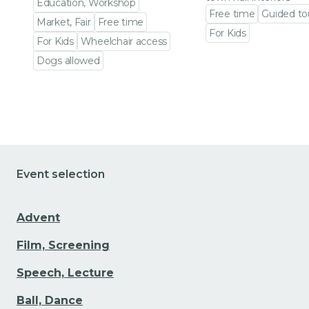
Education, Workshop
Free time
Guided to
Market, Fair
Free time
For Kids
For Kids
Wheelchair access
Go to event detail
Dogs allowed
Go to event detail
Event selection
Advent
Film, Screening
Speech, Lecture
Ball, Dance