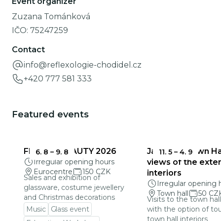
Event organizer
Zuzana Tománková
IČO:
75247259
Contact
info@reflexologie-chodidel.cz
+420 777 581 333
Featured events
FRAGILE BEAUTY 2026
Jablonec Town Hal
6. 8
–
9. 8
11. 5
–
4. 9
Irregular opening hours
views of the exter
Eurocentre
150 CZK
interiors
Sales and exhibition of
Irregular opening 
glassware, costume jewellery
Town hall
50 CZ
and Christmas decorations
Visits to the town hal
Music
Glass event
with the option of to
town hall interiors