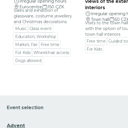
Irregular opening hours
views of the exter
Eurocentre
150 CZK
interiors
Sales and exhibition of
Irregular opening 
glassware, costume jewellery
Town hall
50 CZ
and Christmas decorations
Visits to the town hal
Music
Glass event
with the option of to
town hall interiors
Education, Workshop
Free time
Guided to
Market, Fair
Free time
For Kids
For Kids
Wheelchair access
Go to event detail
Dogs allowed
Go to event detail
Event selection
Advent