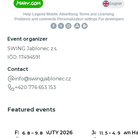
Event organizer
SWING Jablonec z.s.
IČO:
17494591
Contact
info@swingjablonec.cz
+420 776 653 153
Featured events
FRAGILE BEAUTY 2026
Jablonec Town Hal
6. 8
–
9. 8
11. 5
–
4. 9