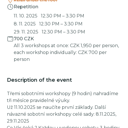
Relax under the roof
Repetition
11. 10. 2025
12:30 PM
–
3:30 PM
8. 11. 2025
12:30 PM
–
3:30 PM
29. 11. 2025
12:30 PM
–
3:30 PM
700 CZK
All 3 workshops at once: CZK 1,950 per person,
each workshop individually: CZK 700 per
person
Description of the event
Třemi sobotními workshopy (9 hodin) nahradíme
tři měsíce pravidelné výuky.
Už 11.10.2025 se naučíte první základy. Další
návazné sobotní workshopy celé sady: 8.11.2025,
29.11.2025
Co Vás čeká ? Každou uvedenou sobotu 3 hodiny