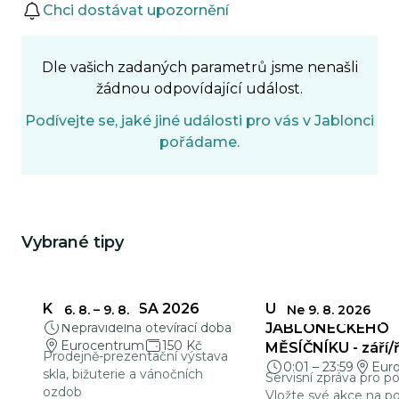
Události
Chci dostávat upozornění
Dle vašich zadaných parametrů jsme nenašli
žádnou odpovídající událost.
Podívejte se, jaké jiné události pro vás v Jablonci
pořádame.
Vybrané tipy
Mohlo by Vás zajímat
KŘEHKÁ KRÁSA 2026
UZÁVĚRKY
6. 8.
–
9. 8.
Ne 9. 8. 2026
Nepravidelná otevírací doba
JABLONECKÉHO
Eurocentrum
150 Kč
MĚSÍČNÍKU - září/ř
Prodejně-prezentační výstava
0:01
–
23:59
Eur
skla, bižuterie a vánočních
Servisní zpráva pro p
ozdob
Vložte své akce na po