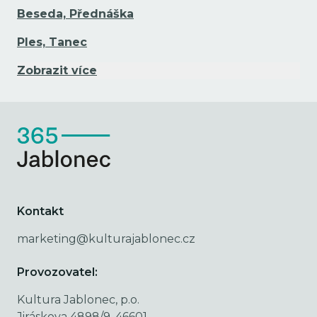
Beseda, Přednáška
Ples, Tanec
Zobrazit více
Kontakt
marketing@kulturajablonec.cz
Provozovatel:
Kultura Jablonec, p.o.
Jiráskova 4898/9, 46601