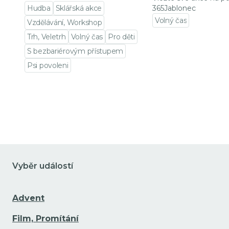
Hudba
Sklářská akce
365Jablonec
Volný čas
Vzdělávání, Workshop
Přejít na detail udá
Trh, Veletrh
Volný čas
Pro děti
S bezbariérovým přístupem
Psi povoleni
Přejít na detail události
Vyběr událostí
Advent
Film, Promítání